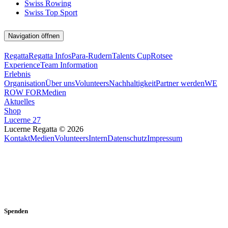
Swiss Rowing
Swiss Top Sport
Navigation öffnen
Regatta
Regatta Infos
Para-Rudern
Talents Cup
Rotsee
Experience
Team Information
Erlebnis
Organisation
Über uns
Volunteers
Nachhaltigkeit
Partner werden
WE
ROW FOR
Medien
Aktuelles
Shop
Lucerne 27
Lucerne Regatta © 2026
Kontakt
Medien
Volunteers
Intern
Datenschutz
Impressum
Spenden