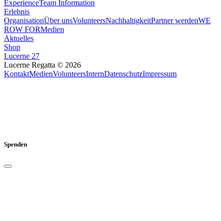
Experience
Team Information
Erlebnis
Organisation
Über uns
Volunteers
Nachhaltigkeit
Partner werden
WE
ROW FOR
Medien
Aktuelles
Shop
Lucerne 27
Lucerne Regatta © 2026
Kontakt
Medien
Volunteers
Intern
Datenschutz
Impressum
Spenden