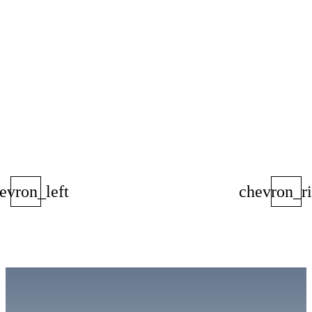
evron_left
chevron_ri