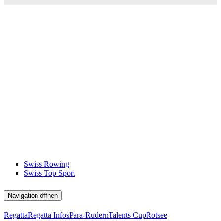
Swiss Rowing
Swiss Top Sport
Navigation öffnen
Regatta
Regatta Infos
Para-Rudern
Talents Cup
Rotsee