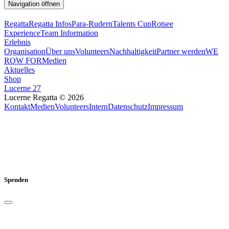
Navigation öffnen
Regatta
Regatta Infos
Para-Rudern
Talents Cup
Rotsee
Experience
Team Information
Erlebnis
Organisation
Über uns
Volunteers
Nachhaltigkeit
Partner werden
WE
ROW FOR
Medien
Aktuelles
Shop
Lucerne 27
Lucerne Regatta © 2026
Kontakt
Medien
Volunteers
Intern
Datenschutz
Impressum
Spenden