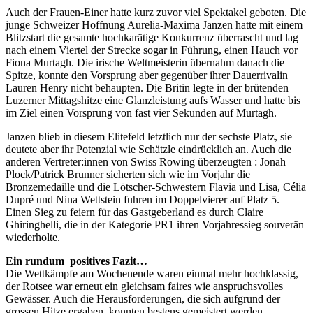
Auch der Frauen-Einer hatte kurz zuvor viel Spektakel geboten. Die
junge Schweizer Hoffnung Aurelia-Maxima Janzen hatte mit einem
Blitzstart die gesamte hochkarätige Konkurrenz überrascht und lag
nach einem Viertel der Strecke sogar in Führung, einen Hauch vor
Fiona Murtagh. Die irische Weltmeisterin übernahm danach die
Spitze, konnte den Vorsprung aber gegenüber ihrer Dauerrivalin
Lauren Henry nicht behaupten. Die Britin legte in der brütenden
Luzerner Mittagshitze eine Glanzleistung aufs Wasser und hatte bis
im Ziel einen Vorsprung von fast vier Sekunden auf Murtagh.
Janzen blieb in diesem Elitefeld letztlich nur der sechste Platz, sie
deutete aber ihr Potenzial wie Schätzle eindrücklich an. Auch die
anderen Vertreter:innen von Swiss Rowing überzeugten : Jonah
Plock/Patrick Brunner sicherten sich wie im Vorjahr die
Bronzemedaille und die Lötscher-Schwestern Flavia und Lisa, Célia
Dupré und Nina Wettstein fuhren im Doppelvierer auf Platz 5.
Einen Sieg zu feiern für das Gastgeberland es durch Claire
Ghiringhelli, die in der Kategorie PR1 ihren Vorjahressieg souverän
wiederholte.
Ein rundum positives Fazit…
Die Wettkämpfe am Wochenende waren einmal mehr hochklassig,
der Rotsee war erneut ein gleichsam faires wie anspruchsvolles
Gewässer. Auch die Herausforderungen, die sich aufgrund der
grossen Hitze ergaben, konnten bestens gemeistert werden.